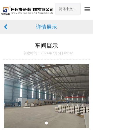
首页
끀
简体中文
ꀅ
关于我们
详情展示
낒
产品中心
车间展示
车间展示
创建时间：
2024年7月6日
09:32
工程案例
景盛证书
新闻中心
在线留言
联系我们